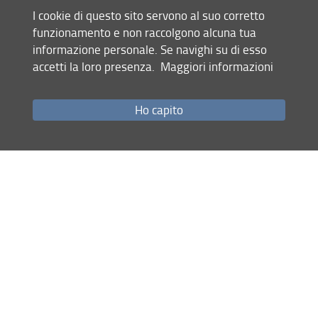
Condividi
I cookie di questo sito servono al suo corretto
funzionamento e non raccolgono alcuna tua
informazione personale. Se navighi su di esso
Mappa del sito
RSS feed
accetti la loro presenza.
Maggiori informazioni
Privacy
Ho capito
Note Legali
Accessibilità e usabilità
Monitoraggio
Area personale
Dipartimento di Architettura (DIDA)
© Copyright 2012-2026 Università degli Studi di Firenze UNIFI