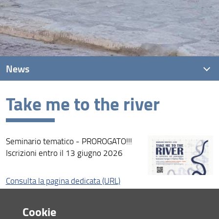
News
Take me to the river
News recenti
Archivio
Seminario tematico - PROROGATO!!!
Iscrizioni entro il 13 giugno 2026
Consulta la pagina dedicata (URL)
14 Maggio 2026 (
Archiviata
)
Cookie