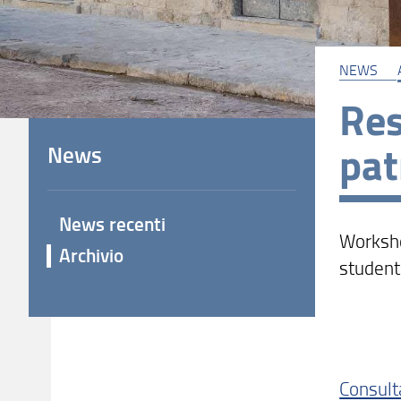
NEWS
Res
pat
News
News recenti
Worksho
Archivio
studenti
Consult