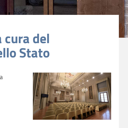
a cura del
llo Stato
 a