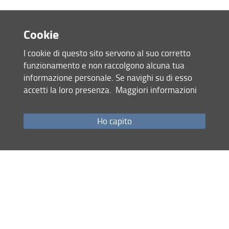
Cookie
I cookie di questo sito servono al suo corretto
funzionamento e non raccolgono alcuna tua
informazione personale. Se navighi su di esso
accetti la loro presenza.
Maggiori informazioni
Accesso rapido
Ho capito
Come raggiungerci
Studenti
Ricerca
Facebook DIDA
Servizi informatici
Sicurezza in Ateneo
URP