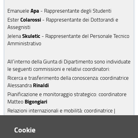
Apa
Emanuele
- Rappresentante degli Studenti
Colarossi
Ester
- Rappresentante dei Dottorandi e
Assegnisti
Skuletic
Jelena
- Rappresentante del Personale Tecnico
Amministrativo
All’interno della Giunta di Dipartimento sono individuate
le seguenti commissioni e relativi coordinatori:
Ricerca e trasferimento della conoscenza: coordinatrice
Rinaldi
Alessandra
Pianificazione e monitoraggio strategico: coordinatore
Bigongiari
Matteo
Relazioni internazionali e mobilità: coordinatrice |
Mugnai
Francesca
Terzo livello, didattica, rapporto con il territorio e ordini
Cookie
Perrone
professionali: coordinatrice | Camilla