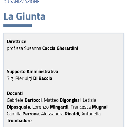
ORGANIZZAZIONE
Presentazione
La Giunta
Missione
Visione
Assicurazione della Qualità
Direttrice
Caccia Gherardini
prof.ssa Susanna
Organizzazione
Persone
Supporto Amministrativo
Bandi e Avvisi
Di Baccio
Sig. Pierluigi
Struttura e sedi
Docenti
Area riservata
Bartocci
Bigongiari
Gabriele
, Matteo
, Letizia
Dipasquale
Mingardi
Mugnai
, Lorenzo
, Francesca
,
Perrone
Rinaldi
Camilla
, Alessandra
, Antonella
Trombadore