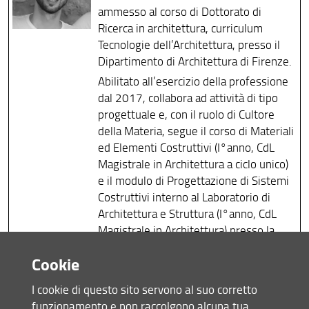
ammesso al corso di Dottorato di
Ricerca in architettura, curriculum
Tecnologie dell’Architettura, presso il
Dipartimento di Architettura di Firenze.
Abilitato all’esercizio della professione
dal 2017, collabora ad attività di tipo
progettuale e, con il ruolo di Cultore
della Materia, segue il corso di Materiali
ed Elementi Costruttivi (I°anno, CdL
Magistrale in Architettura a ciclo unico)
e il modulo di Progettazione di Sistemi
Costruttivi interno al Laboratorio di
Architettura e Struttura (I°anno, CdL
Magistrale in Architettura) presso la
Scuola di Architettura di Firenze.
Cookie
In qualità di dottorando partecipa alle
attività di ricerca inerenti i processi di
I cookie di questo sito servono al suo corretto
gestione di strutture ospedaliere
funzionamento e non raccolgono alcuna tua