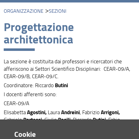
ORGANIZZAZIONE
SEZIONI
Presentazione
Progettazione
Missione
architettonica
Visione
Assicurazione della Qualità
La sezione è costituita dai professori e ricercatori che
Organizzazione
afferiscono ai Settori Scientifico Disciplinari: CEAR-09/A,
CEAR-09/B, CEAR-09/C.
Persone
Butini
Coordinatore: Riccardo
Bandi e Avvisi
I docenti afferenti sono:
CEAR-09/A
Struttura e sedi
Agostini,
Andreini
Arrigoni,
Elisabetta
Laura
, Fabrizio
Area riservata
Bartocci,
Basili,
Butini,
Gabriele
Giulio
Riccardo
Fabio
Capanni,
Capestro,
Collotti,
Antonio
Francesco
Fabio
Cookie
Fabbrizzi,
Mugnai,
Pirazzoli
Francesca
Giacomo
, Alberto