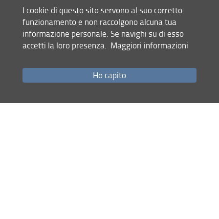
Pireddu
Pivetta,
Privitera
, Michelangelo
Francesca
, Riccardo
I cookie di questo sito servono al suo corretto
Renzi
Ricci
Rossi Prodi
, Andrea
, Fabrizio
, Emiliano
funzionamento e non raccolgono alcuna tua
Romagnoli
Volpe
Zanirato
Zermani
, Andrea
, Claudio
, Paolo
informazione personale. Se navighi su di esso
CEAR-09/B
accetti la loro presenza.
Maggiori informazioni
Lambertini,
Matteini,
Morelli,
Anna
Tessa
Emanuela
Paolinelli,
Valentini
Gabriele
Antonella
Ho capito
Condividi
ultimo aggiornamento
18.12.2024
Mappa del sito
RSS feed
Privacy