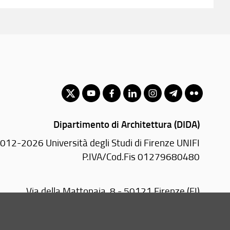
Dipartimento di Architettura (DIDA)
012-2026 Università degli Studi di Firenze UNIFI
P.IVA/Cod.Fis 01279680480
Via della Mattonaia, 8 - 50121 Firenze (FI)
Tel.
+39055 2755410
Email:
direttore(AT)dida.unifi.it