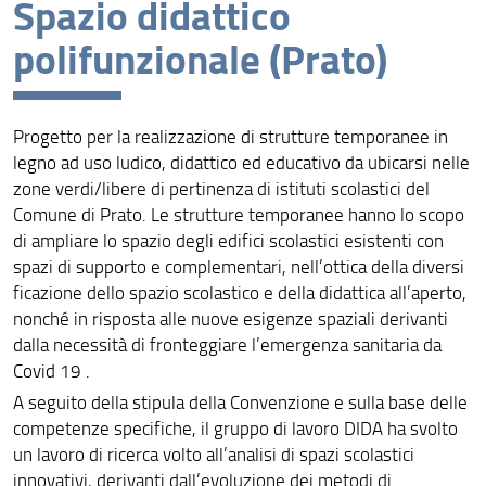
Spazio didattico
Assicurazione della Qualità
polifunzionale (Prato)
Organizzazione
Persone
Progetto per la realizzazione di strutture temporanee in
legno ad uso ludico, didattico ed educativo da ubicarsi nelle
Bandi e Avvisi
zone verdi/libere di pertinenza di istituti scolastici del
Comune di Prato. Le strutture temporanee hanno lo scopo
Struttura e sedi
di ampliare lo spazio degli edifici scolastici esistenti con
Area riservata
spazi di supporto e complementari, nell’ottica della diversi
ficazione dello spazio scolastico e della didattica all’aperto,
nonché in risposta alle nuove esigenze spaziali derivanti
dalla necessità di fronteggiare l’emergenza sanitaria da
Covid 19 .
A seguito della stipula della Convenzione e sulla base delle
competenze specifiche, il gruppo di lavoro DIDA ha svolto
un lavoro di ricerca volto all’analisi di spazi scolastici
innovativi, derivanti dall’evoluzione dei metodi di