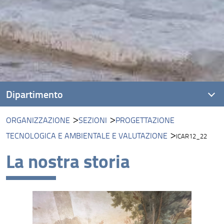
Dipartimento
ORGANIZZAZIONE
SEZIONI
PROGETTAZIONE
Presentazione
TECNOLOGICA E AMBIENTALE E VALUTAZIONE
ICAR12_22
Missione
La nostra storia
Visione
Assicurazione della Qualità
Organizzazione