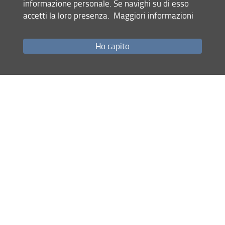
informazione personale. Se navighi su di esso
accetti la loro presenza.
Maggiori informazioni
Privacy
Note Legali
Accessibilità e usabilità
Ho capito
Monitoraggio
Area personale
Dipartimento di Architettura (DIDA)
© Copyright 2012-2026 Università degli Studi di Firenze UNIFI
P.IVA/Cod.Fis 01279680480
Via della Mattonaia, 8 - 50121 Firenze (FI)
Tel.
+39055 2755410