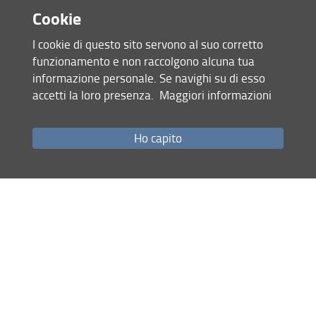
25 Maggio 2026 (
Archiviata
)
Cookie
I cookie di questo sito servono al suo corretto
Condividi
funzionamento e non raccolgono alcuna tua
informazione personale. Se navighi su di esso
accetti la loro presenza.
Maggiori informazioni
Mappa del sito
RSS feed
Ho capito
Privacy
Note Legali
Accessibilità e usabilità
Monitoraggio
Area personale