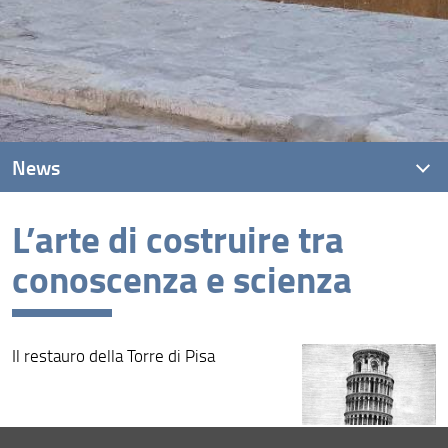
News
L’arte di costruire tra
News recenti
conoscenza e scienza
Archivio
Il restauro della Torre di Pisa
Consulta la pagina dedicata (URL)