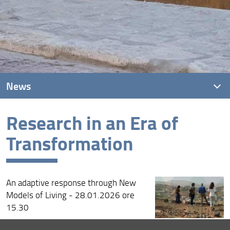
News
Research in an Era of
News recenti
Transformation
Archivio
An adaptive response through New
Models of Living - 28.01.2026 ore
15.30
Consulta la pagina dedicata (URL)