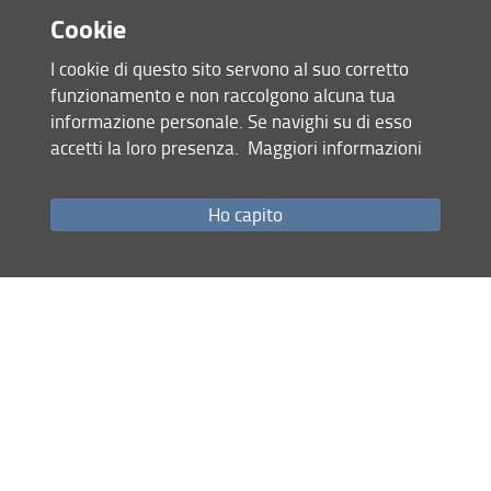
26 Gennaio 2026 (
Archiviata
)
Cookie
I cookie di questo sito servono al suo corretto
Condividi
funzionamento e non raccolgono alcuna tua
informazione personale. Se navighi su di esso
accetti la loro presenza.
Maggiori informazioni
Mappa del sito
RSS feed
Ho capito
Privacy
Note Legali
Accessibilità e usabilità
Monitoraggio
Area personale