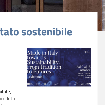
stato sostenibile
e
itate,
prodotti