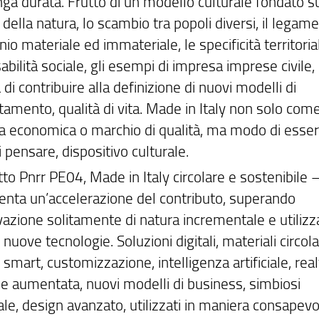
nga durata. Frutto di un modello culturale fondato s
 della natura, lo scambio tra popoli diversi, il legame
io materiale ed immateriale, le specificità territoriali
bilità sociale, gli esempi di impresa imprese civile, 
 di contribuire alla definizione di nuovi modelli di
amento, qualità di vita. Made in Italy non solo com
ta economica o marchio di qualità, ma modo di esser
i pensare, dispositivo culturale.
tto Pnrr PE04, Made in Italy circolare e sostenibile
enta un’accelerazione del contributo, superando
vazione solitamente di natura incrementale e utiliz
 nuove tecnologie. Soluzioni digitali, materiali circolar
 smart, customizzazione, intelligenza artificiale, real
e e aumentata, nuovi modelli di business, simbiosi
ale, design avanzato, utilizzati in maniera consapev