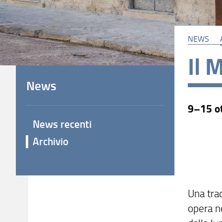
NEWS
Il 
News
9–15 o
News recenti
Archivio
Una trad
opera ne