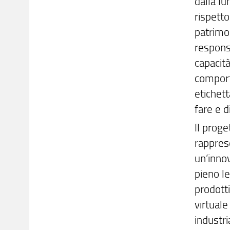
dalla lu
rispetto
patrimon
responsa
capacità
comport
etichet
fare e d
Il proge
rappres
un’inno
pieno le
prodotti
virtual
industri