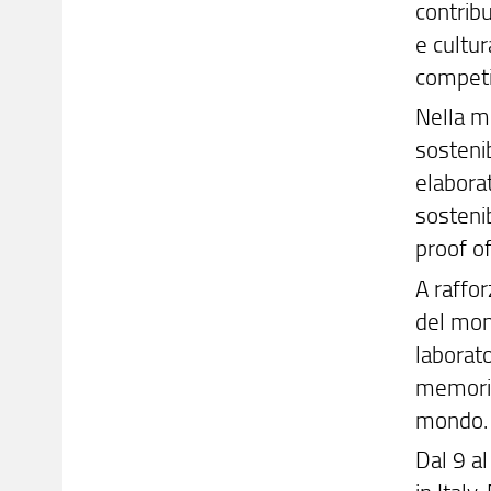
contribu
e cultur
competi
Nella mo
sostenib
elaborat
sostenib
proof of
A raffor
del mon
laborato
memoria
mondo.
Dal 9 al