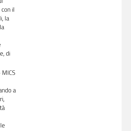
ul
 con il
, la
la
e
e, di
 – MICS
zando a
i,
tà
ole