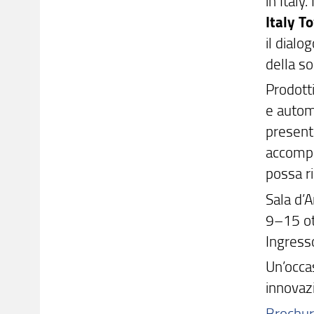
in Italy
Italy T
il dialo
della so
Prodotti
e autom
present
accompa
possa ri
Sala d’
9–15 o
Ingress
Un’occa
innovazi
Brochu