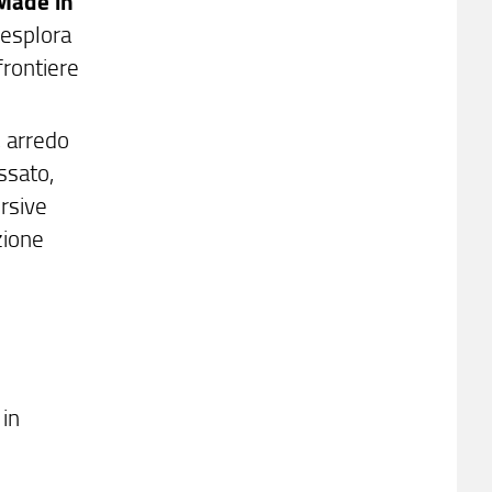
Made in
esplora
frontiere
, arredo
ssato,
rsive
zione
 in