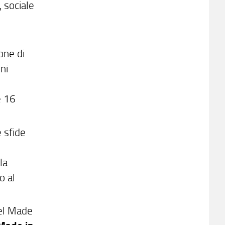
, sociale
one di
ni
e 16
e sfide
la
o al
del Made