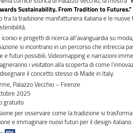
. Nella cornice storica di Palazzo Vecchio, la mostra
“
owards Sustainability. From Tradition to Futures.”
go tra la tradizione manifatturiera italiana e le nuove 
stenibilità.
 iconici e progetti di ricerca all’avanguardia su moda
azione si incontrano in un percorso che intreccia pa
e e futuri possibili. Videomapping e narrazioni imme
gneranno i visitatori alla scoperta di come l’innova
disegnare il concetto stesso di Made in Italy.
Arme, Palazzo Vecchio – Firenze
ttobre 2025
o gratuito
sione per osservare come la tradizione si trasforma
one e immaginare nuovi futuri per il design italiano.
re