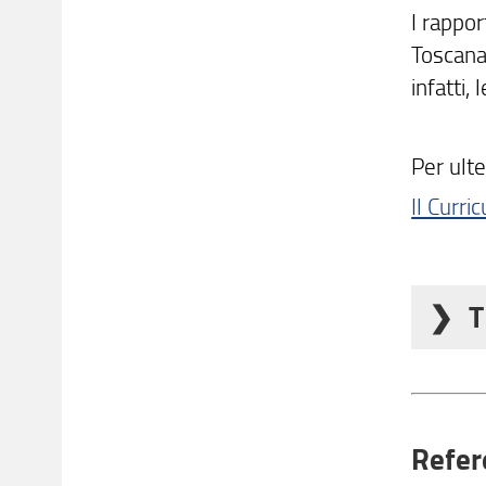
I rappor
Toscana,
infatti,
Per ulte
Il Curri
T
SCIENT
The sci
transf
Refer
On diff