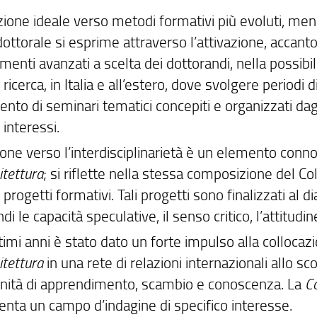
zione ideale verso metodi formativi più evoluti, meno
dottorale si esprime attraverso l’attivazione, accanto
enti avanzati a scelta dei dottorandi, nella possibilit
i ricerca, in Italia e all’estero, dove svolgere period
nto di seminari tematici concepiti e organizzati dagl
i interessi.
ione verso l’interdisciplinarietà è un elemento conn
hitettura
; si riflette nella stessa composizione del C
i progetti formativi. Tali progetti sono finalizzati al 
di le capacità speculative, il senso critico, l’attitudin
timi anni è stato dato un forte impulso alla collocaz
hitettura
in una rete di relazioni internazionali allo sc
nità di apprendimento, scambio e conoscenza. La
Co
enta un campo d’indagine di specifico interesse.