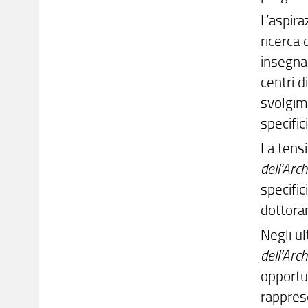
L’aspira
ricerca 
insegnam
centri d
svolgime
specific
La tens
dell’Arc
specific
dottoran
Negli ul
dell’Arc
opportu
rappres