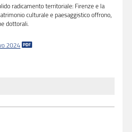
lido radicamento territoriale: Firenze e la
e patrimonio culturale e paesaggistico offrono,
he dottorali.
vo 2024
lum is research applied to habitat
nt systems and the landscape, the proposed