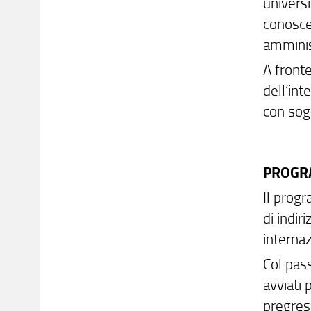
universi
conoscen
amminis
A fronte
dell’int
con sogg
PROGR
Il prog
di indir
internaz
Col pass
avviati 
pregress