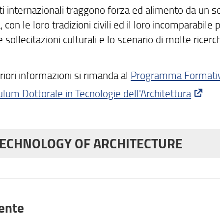
ti internazionali traggono forza ed alimento da un so
 con le loro tradizioni civili ed il loro incomparabil
 le sollecitazioni culturali e lo scenario di molte ricerc
riori informazioni si rimanda al
Programma Formati
culum Dottorale in Tecnologie dell'Architettura
ECHNOLOGY OF ARCHITECTURE
IFIC PROJECT
entific context of the Architecture Technologies Curricu
ormation processes.
ente
erent scales, from construction materials to settleme