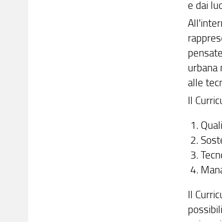
e dai lu
All'inte
rapprese
pensate 
urbana n
alle tec
Il Curri
Quali
Soste
Tecn
Mana
Il Curri
possibil