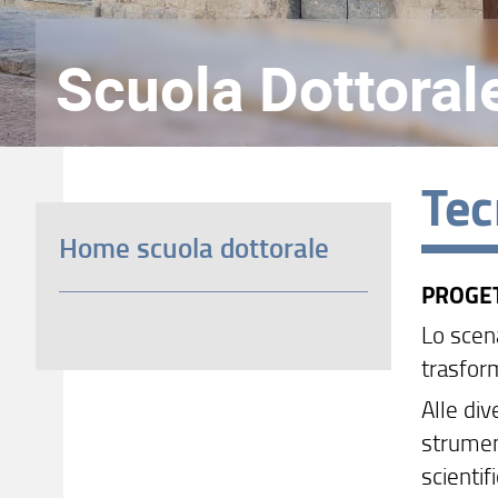
Scuola Dottoral
Tec
Home scuola dottorale
PROGET
Lo scena
trasfor
Alle div
strument
scientif