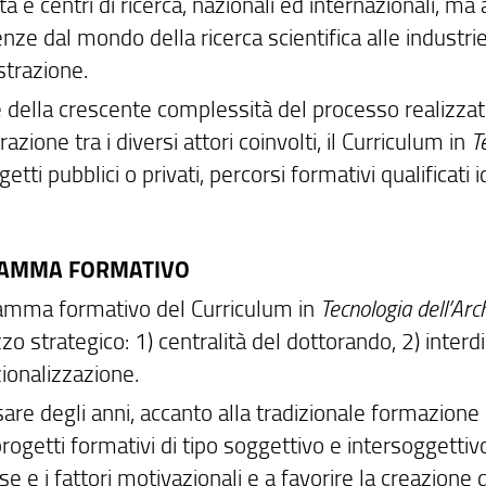
tà e centri di ricerca, nazionali ed internazionali, ma
ze dal mondo della ricerca scientifica alle industrie
trazione.
 della crescente complessità del processo realizzati
erazione tra i diversi attori coinvolti, il Curriculum in
T
etti pubblici o privati, percorsi formativi qualificati
AMMA FORMATIVO
ramma formativo del Curriculum in
Tecnologia dell’Arc
izzo strategico: 1) centralità del dottorando, 2) interdi
ionalizzazione.
are degli anni, accanto alla tradizionale formazione
progetti formativi di tipo soggettivo e intersoggetti
e e i fattori motivazionali e a favorire la creazione 